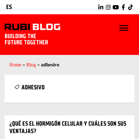
ES
BUILDING THE
FUTURE TOGETHER
INICIO
Home
»
Blog
»
adhesivo
TRUCOS Y CONSEJOS
ADHESIVO
IDEAS Y PROYECTOS
HERRAMIENTAS RUBI
¿QUÉ ES EL HORMIGÓN CELULAR Y CUÁLES SON SUS
EXPLORAR RUBI
VENTAJAS?