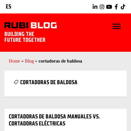
ES
BUILDING THE
FUTURE TOGETHER
INICIO
Home
»
Blog
»
cortadoras de baldosa
TRUCOS Y CONSEJOS
CORTADORAS DE BALDOSA
IDEAS Y PROYECTOS
HERRAMIENTAS RUBI
CORTADORAS DE BALDOSA MANUALES VS.
EXPLORAR RUBI
CORTADORAS ELÉCTRICAS