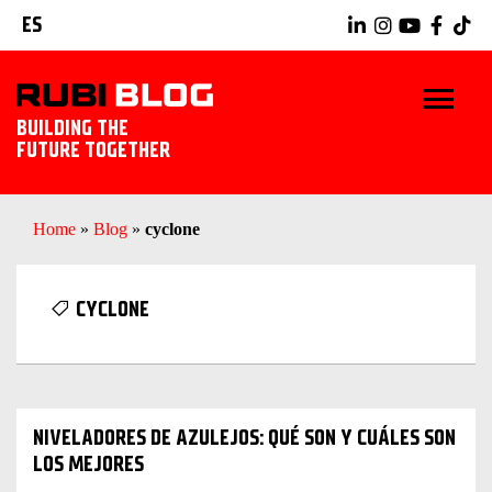
ES
BUILDING THE
FUTURE TOGETHER
INICIO
Home
»
Blog
»
cyclone
TRUCOS Y CONSEJOS
CYCLONE
IDEAS Y PROYECTOS
HERRAMIENTAS RUBI
NIVELADORES DE AZULEJOS: QUÉ SON Y CUÁLES SON
EXPLORAR RUBI
LOS MEJORES