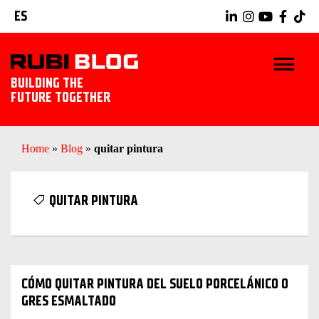
ES
BUILDING THE
FUTURE TOGETHER
INICIO
Home
»
Blog
»
quitar pintura
TRUCOS Y CONSEJOS
QUITAR PINTURA
IDEAS Y PROYECTOS
HERRAMIENTAS RUBI
CÓMO QUITAR PINTURA DEL SUELO PORCELÁNICO O
EXPLORAR RUBI
GRES ESMALTADO