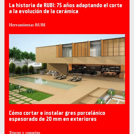
La historia de RUBI: 75 años adaptando el corte
a la evolución de la cerámica
Herramientas RUBI
Cómo cortar e instalar gres porcelánico
espesorado de 20 mm en exteriores
Trucos y consejos