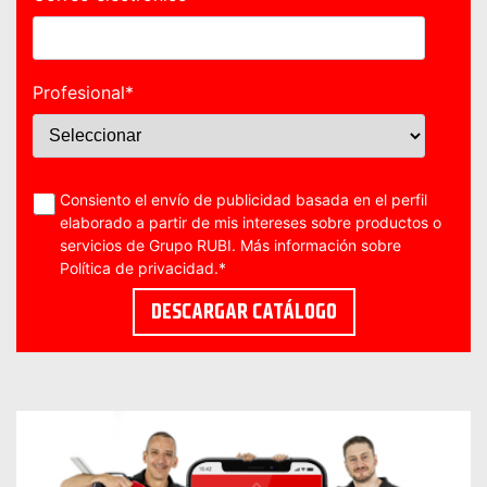
Profesional
*
Consiento el envío de publicidad basada en el perfil
elaborado a partir de mis intereses sobre productos o
servicios de Grupo RUBI. Más información sobre
Política de privacidad
.
*