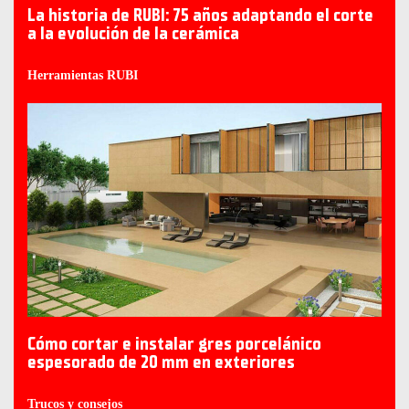
La historia de RUBI: 75 años adaptando el corte
a la evolución de la cerámica
Herramientas RUBI
Cómo cortar e instalar gres porcelánico
espesorado de 20 mm en exteriores
Trucos y consejos