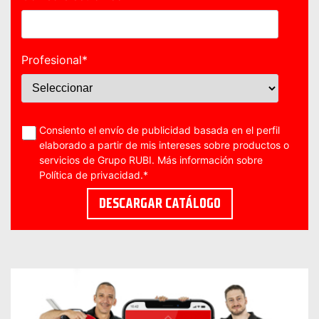
Profesional
*
Consiento el envío de publicidad basada en el perfil
elaborado a partir de mis intereses sobre productos o
servicios de Grupo RUBI. Más información sobre
Política de privacidad
.
*