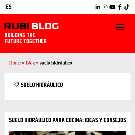
ES
BUILDING THE
FUTURE TOGETHER
INICIO
Home
»
Blog
»
suelo hidráulico
TRUCOS Y CONSEJOS
SUELO HIDRÁULICO
IDEAS Y PROYECTOS
HERRAMIENTAS RUBI
SUELO HIDRÁULICO PARA COCINA: IDEAS Y CONSEJOS
EXPLORAR RUBI