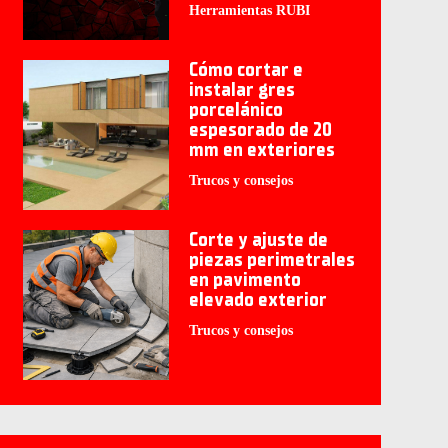
Herramientas RUBI
Cómo cortar e
instalar gres
porcelánico
espesorado de 20
mm en exteriores
Trucos y consejos
Corte y ajuste de
piezas perimetrales
en pavimento
elevado exterior
Trucos y consejos