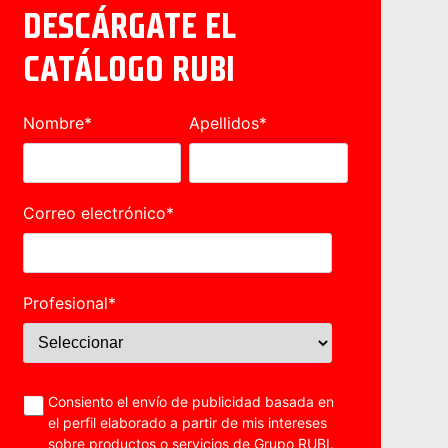
DESCÁRGATE EL
CATÁLOGO RUBI
Nombre
*
Apellidos
*
Correo electrónico
*
Profesional
*
Consiento el envío de publicidad basada en
el perfil elaborado a partir de mis intereses
sobre productos o servicios de Grupo RUBI.