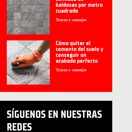
baldosas por metro
cuadrado
Trucos y consejos
Cómo quitar el
cemento del suelo y
conseguir un
acabado perfecto
Trucos y consejos
SÍGUENOS EN NUESTRAS
REDES