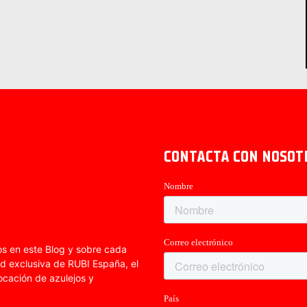
CONTACTA CON NOSOT
os en este Blog y sobre cada
ad exclusiva de RUBI España, el
ocación de azulejos y