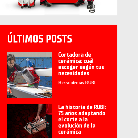
ÚLTIMOS POSTS
Cortadora de
cerámica: cuál
escoger según tus
necesidades
Herramientas RUBI
La historia de RUBI:
75 años adaptando
el corte a la
evolución de la
cerámica