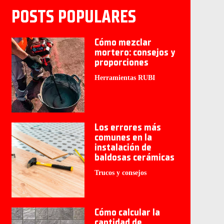
POSTS POPULARES
Cómo mezclar
mortero: consejos y
proporciones
Herramientas RUBI
Los errores más
comunes en la
instalación de
baldosas cerámicas
Trucos y consejos
Cómo calcular la
cantidad de