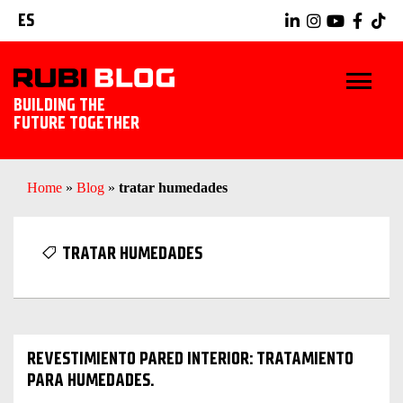
ES
BUILDING THE
FUTURE TOGETHER
INICIO
Home
»
Blog
»
tratar humedades
TRUCOS Y CONSEJOS
TRATAR HUMEDADES
IDEAS Y PROYECTOS
HERRAMIENTAS RUBI
REVESTIMIENTO PARED INTERIOR: TRATAMIENTO
EXPLORAR RUBI
PARA HUMEDADES.