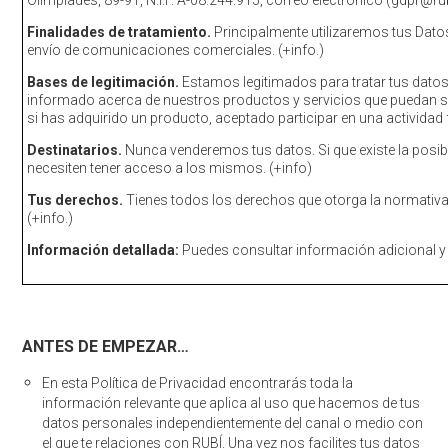
Olimpiades, 89-91, N.I.F. A-08.244.915, correo electrónico (gdpr@r
Finalidades de tratamiento.
Principalmente utilizaremos tus Dat
envío de comunicaciones comerciales. (+info.)
Bases de legitimación.
Estamos legitimados para tratar tus datos
informado acerca de nuestros productos y servicios que puedan ser
si has adquirido un producto, aceptado participar en una activida
Destinatarios.
Nunca venderemos tus datos. Si que existe la posi
necesiten tener acceso a los mismos. (+info)
Tus derechos.
Tienes todos los derechos que otorga la normativa 
(+info.)
Información detallada:
Puedes consultar información adicional y de
ANTES DE EMPEZAR…
En esta Política de Privacidad encontrarás toda la
información relevante que aplica al uso que hacemos de tus
datos personales independientemente del canal o medio con
el que te relaciones con RUBÍ. Una vez nos facilites tus datos