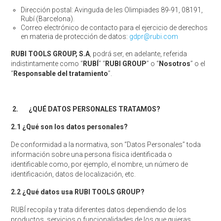
Dirección postal: Avinguda de les Olimpiades 89-91, 08191,
Rubí (Barcelona).
Correo electrónico de contacto para el ejercicio de derechos
en materia de protección de datos:
gdpr@rubi.com
RUBI TOOLS GROUP, S.A
, podrá ser, en adelante, referida
indistintamente como ‘‘
RUBÍ
’’ ‘‘
RUBI GROUP
’’ o ‘‘
Nosotros
’’ o el
‘‘
Responsable del tratamiento
’’.
2.
¿QUÉ DATOS PERSONALES TRATAMOS?
2.1 ¿Qué son los datos personales?
De conformidad a la normativa, son ‘‘Datos Personales’’ toda
información sobre una persona física identificada o
identificable como, por ejemplo, el nombre, un número de
identificación, datos de localización, etc.
2.2 ¿Qué datos usa RUBI TOOLS GROUP?
RUBÍ recopila y trata diferentes datos dependiendo de los
productos, servicios o funcionalidades de los que quieras