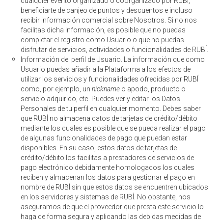
cualquier evento organizado o coorganizado por RUBÍ,
beneficiarte de canjeo de puntos y descuentos e incluso
recibir información comercial sobre Nosotros. Si no nos
facilitas dicha información, es posible que no puedas
completar el registro como Usuario o que no puedas
disfrutar de servicios, actividades o funcionalidades de RUBÍ.
Información del perfil de Usuario. La información que como
Usuario puedas añadir a la Plataforma a los efectos de
utilizar los servicios y funcionalidades ofrecidas por RUBÍ
como, por ejemplo, un
nickname
o apodo, producto o
servicio adquirido, etc. Puedes ver y editar los Datos
Personales de tu perfil en cualquier momento. Debes saber
que RUBÍ no almacena datos de tarjetas de crédito/débito
mediante los cuales es posible que se pueda realizar el pago
de algunas funcionalidades de pago que puedan estar
disponibles. En su caso, estos datos de tarjetas de
crédito/débito los facilitas a prestadores de servicios de
pago electrónico debidamente homologados los cuales
reciben y almacenan los datos para gestionar el pago en
nombre de RUBÍ sin que estos datos se encuentren ubicados
en los servidores y sistemas de RUBÍ. No obstante, nos
aseguramos de que el proveedor que presta este servicio lo
haga de forma segura y aplicando las debidas medidas de