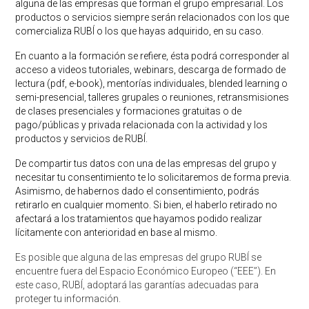
alguna de las empresas que forman el grupo empresarial. Los
productos o servicios siempre serán relacionados con los que
comercializa RUBÍ o los que hayas adquirido, en su caso.
En cuanto a la formación se refiere, ésta podrá corresponder al
acceso a videos tutoriales, webinars, descarga de formado de
lectura (pdf, e-book), mentorías individuales, blended learning o
semi-presencial, talleres grupales o reuniones, retransmisiones
de clases presenciales y formaciones gratuitas o de
pago/públicas y privada relacionada con la actividad y los
productos y servicios de RUBÍ.
De compartir tus datos con una de las empresas del grupo y
necesitar tu consentimiento te lo solicitaremos de forma previa.
Asimismo, de habernos dado el consentimiento, podrás
retirarlo en cualquier momento. Si bien, el haberlo retirado no
afectará a los tratamientos que hayamos podido realizar
lícitamente con anterioridad en base al mismo.
Es posible que alguna de las empresas del grupo RUBÍ se
encuentre fuera del Espacio Económico Europeo (‘‘EEE’’). En
este caso, RUBÍ, adoptará las garantías adecuadas para
proteger tu información.