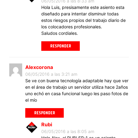
06/05/2016 a las 8:33 am
Hola Luis, presisamente este asiento esta
diseñado para intentar disminuir todas
estos riesgos propios del trabajo diario de
los colocadores profesionales.
Saludos cordiales.
RESPONDER
Alexcorona
06/05/2016 a las 3:21 am
Se ve con buena tecnología adaptable hay que ver
en el área de trabajo un servidor utiliza hace 2años
uno echó en casa funcional luego les paso fotos de
el mío
RESPONDER
Rubi
06/05/2016 a las 8:05 am
Hola Alex, el RUBI SR-1 es un asiento