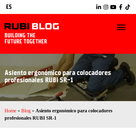
ES
BUILDING THE
FUTURE TOGETHER
INICIO
Asiento ergonómico para colocadores
TRUCOS Y CONSEJOS
profesionales RUBI SR-1
IDEAS Y PROYECTOS
HERRAMIENTAS RUBI
Home
»
Blog
»
Asiento ergonómico para colocadores
profesionales RUBI SR-1
EXPLORAR RUBI