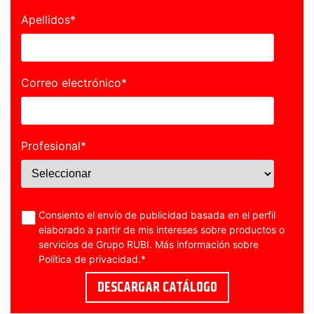
Apellidos
*
Correo electrónico
*
Profesional
*
Consiento el envío de publicidad basada en el perfil
elaborado a partir de mis intereses sobre productos o
servicios de Grupo RUBI. Más información sobre
Política de privacidad
.
*