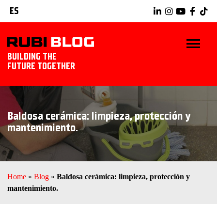
ES
BUILDING THE
FUTURE TOGETHER
INICIO
Baldosa cerámica: limpieza, protección y
TRUCOS Y CONSEJOS
mantenimiento.
IDEAS Y PROYECTOS
HERRAMIENTAS RUBI
Home
»
Blog
»
Baldosa cerámica: limpieza, protección y
mantenimiento.
EXPLORAR RUBI