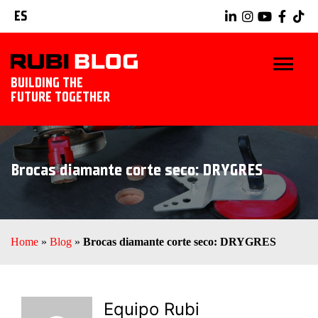
ES
BUILDING THE
FUTURE TOGETHER
INICIO
Brocas diamante corte seco: DRYGRES
TRUCOS Y CONSEJOS
IDEAS Y PROYECTOS
Home
»
Blog
»
Brocas diamante corte seco: DRYGRES
HERRAMIENTAS RUBI
EXPLORAR RUBI
Equipo Rubi