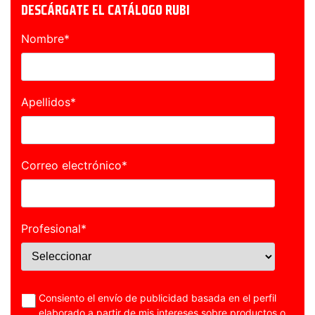
DESCÁRGATE EL CATÁLOGO RUBI
Nombre
*
Apellidos
*
Correo electrónico
*
Profesional
*
Consiento el envío de publicidad basada en el perfil
elaborado a partir de mis intereses sobre productos o