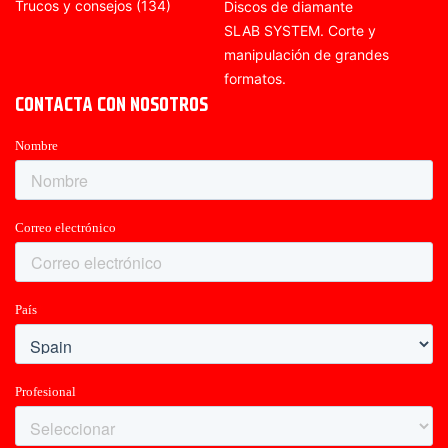
Trucos y consejos
(134)
Discos de diamante
SLAB SYSTEM. Corte y
manipulación de grandes
formatos.
CONTACTA CON NOSOTROS