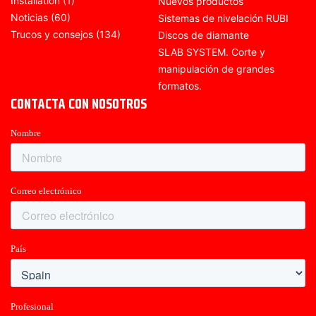
Installation
(1)
Nuevos productos
Noticias
(60)
Sistemas de nivelación RUBI
Trucos y consejos
(134)
Discos de diamante
SLAB SYSTEM. Corte y
manipulación de grandes
formatos.
CONTACTA CON NOSOTROS