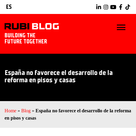
ES
BUILDING THE
FUTURE TOGETHER
INICIO
España no favorece el desarrollo de la
TRUCOS Y CONSEJOS
reforma en pisos y casas
IDEAS Y PROYECTOS
HERRAMIENTAS RUBI
Home
»
Blog
»
España no favorece el desarrollo de la reforma
en pisos y casas
EXPLORAR RUBI