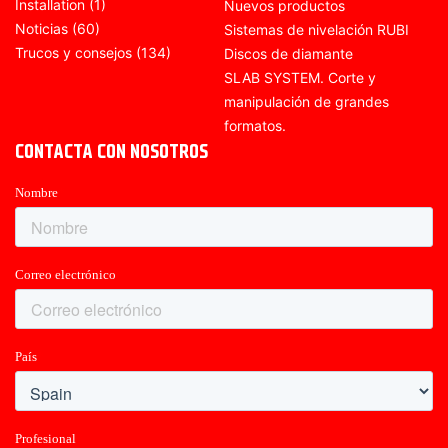
Installation
(1)
Nuevos productos
Noticias
(60)
Sistemas de nivelación RUBI
Trucos y consejos
(134)
Discos de diamante
SLAB SYSTEM. Corte y
manipulación de grandes
formatos.
CONTACTA CON NOSOTROS