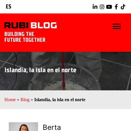
ES
BUILDING THE
FUTURE TOGETHER
INICIO
Islandia, la isla en el norte
TRUCOS Y CONSEJOS
IDEAS Y PROYECTOS
Home
»
Blog
»
Islandia, la isla en el norte
HERRAMIENTAS RUBI
EXPLORAR RUBI
Berta