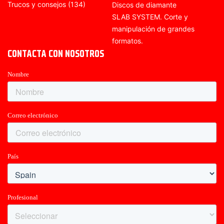
Trucos y consejos
(134)
Discos de diamante
SLAB SYSTEM. Corte y
manipulación de grandes
formatos.
CONTACTA CON NOSOTROS