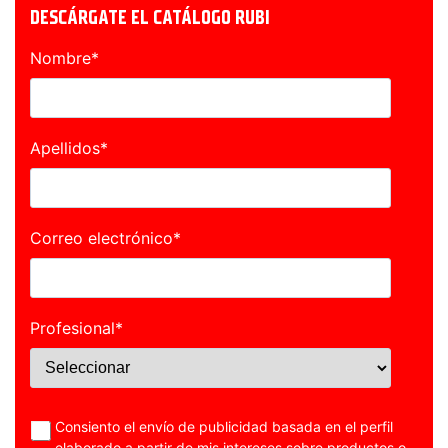
DESCÁRGATE EL CATÁLOGO RUBI
Nombre
*
Apellidos
*
Correo electrónico
*
Profesional
*
Consiento el envío de publicidad basada en el perfil
elaborado a partir de mis intereses sobre productos o