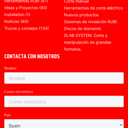
Herramientas RUBI
(97)
Corte manual
Ideas y Proyectos
(90)
Herramientas de corte eléctrico
Installation
(1)
Nuevos productos
Noticias
(60)
Sistemas de nivelación RUBI
Trucos y consejos
(134)
Discos de diamante
SLAB SYSTEM. Corte y
manipulación de grandes
formatos.
CONTACTA CON NOSOTROS