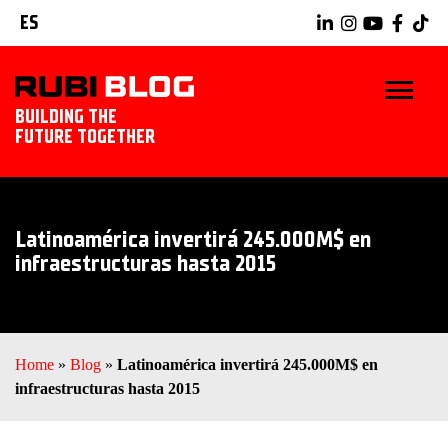
ES
BUILDING THE
FUTURE TOGETHER
INICIO
Latinoamérica invertirá 245.000M$ en
TRUCOS Y CONSEJOS
infraestructuras hasta 2015
IDEAS Y PROYECTOS
HERRAMIENTAS RUBI
Home
»
Blog
»
Latinoamérica invertirá 245.000M$ en
infraestructuras hasta 2015
EXPLORAR RUBI