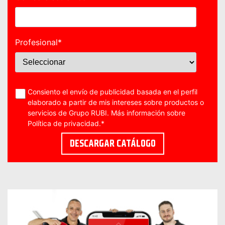
Profesional
*
Consiento el envío de publicidad basada en el perfil
elaborado a partir de mis intereses sobre productos o
servicios de Grupo RUBI. Más información sobre
Política de privacidad
.
*