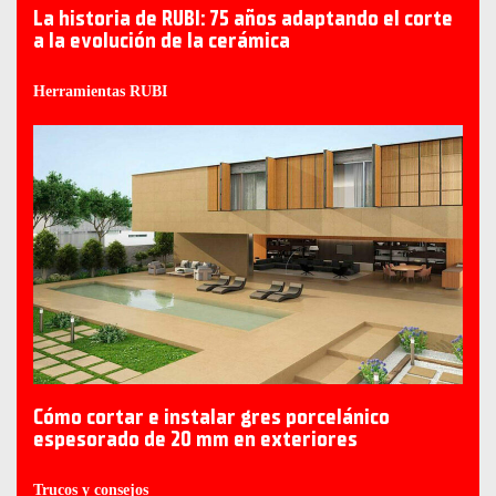
La historia de RUBI: 75 años adaptando el corte
a la evolución de la cerámica
Herramientas RUBI
Cómo cortar e instalar gres porcelánico
espesorado de 20 mm en exteriores
Trucos y consejos