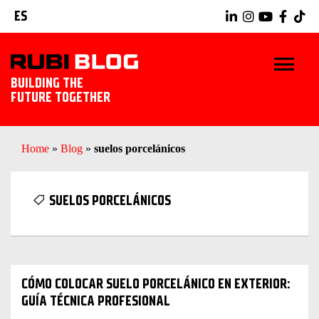
ES
BUILDING THE
FUTURE TOGETHER
INICIO
Home
»
Blog
»
suelos porcelánicos
TRUCOS Y CONSEJOS
SUELOS PORCELÁNICOS
IDEAS Y PROYECTOS
HERRAMIENTAS RUBI
CÓMO COLOCAR SUELO PORCELÁNICO EN EXTERIOR:
EXPLORAR RUBI
GUÍA TÉCNICA PROFESIONAL