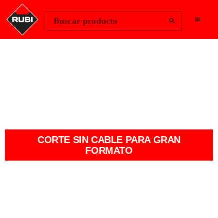
Change Region
Iniciar sesión
Buscar producto
NUEVA TC-125 G2
ENERGY CAS
CORTE SIN CABLE PARA GRAN
FORMATO