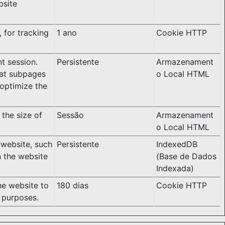
bsite
 for tracking
1 ano
Cookie HTTP
nt session.
Persistente
Armazenament
hat subpages
o Local HTML
 optimize the
 the size of
Sessão
Armazenament
o Local HTML
e website, such
Persistente
IndexedDB
n the website
(Base de Dados
Indexada)
the website to
180 dias
Cookie HTTP
l purposes.