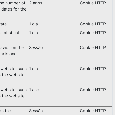
the number of
2 anos
Cookie HTTP
 dates for the
rate
1 dia
Cookie HTTP
statistical
1 dia
Cookie HTTP
havior on the
Sessão
Cookie HTTP
ports and
e website, such
1 dia
Cookie HTTP
n the website
e website, such
1 ano
Cookie HTTP
n the website
on the
Sessão
Cookie HTTP