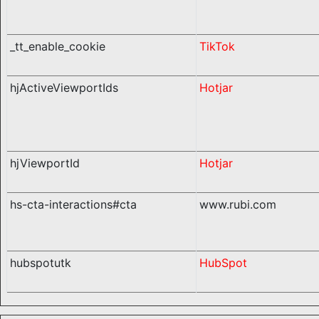
_tt_enable_cookie
TikTok
hjActiveViewportIds
Hotjar
hjViewportId
Hotjar
hs-cta-interactions#cta
www.rubi.com
hubspotutk
HubSpot