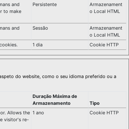
umans and
Persistente
Armazenament
der to make
o Local HTML
umans and
Sessão
Armazenament
o Local HTML
cookies.
1 dia
Cookie HTTP
peto do website, como o seu idioma preferido ou a
Duração Máxima de
Armazenamento
Tipo
or. Allows the
1 ano
Cookie HTTP
 visitor's re-