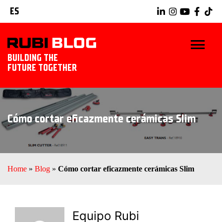
ES
BUILDING THE
FUTURE TOGETHER
INICIO
Cómo cortar eficazmente cerámicas Slim
TRUCOS Y CONSEJOS
IDEAS Y PROYECTOS
Home
»
Blog
»
Cómo cortar eficazmente cerámicas Slim
HERRAMIENTAS RUBI
EXPLORAR RUBI
Equipo Rubi