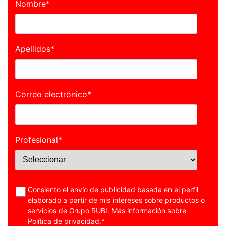
Nombre
*
Apellidos
*
Correo electrónico
*
Profesional
*
Consiento el envío de publicidad basada en el perfil
elaborado a partir de mis intereses sobre productos o
servicios de Grupo RUBI. Más información sobre
Política de privacidad
.
*