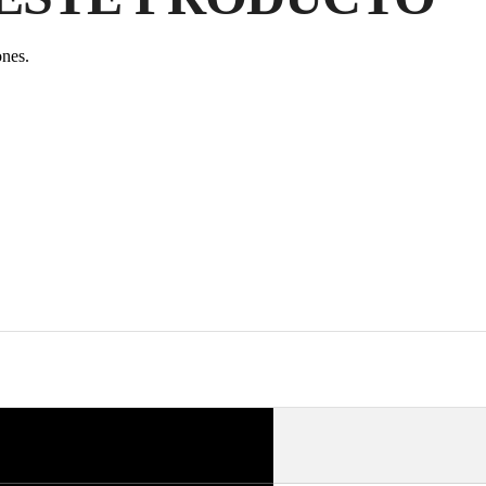
GA
PR
ones.