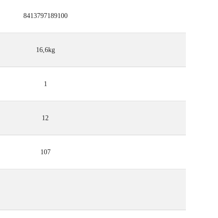
8413797189100
16,6kg
1
12
107