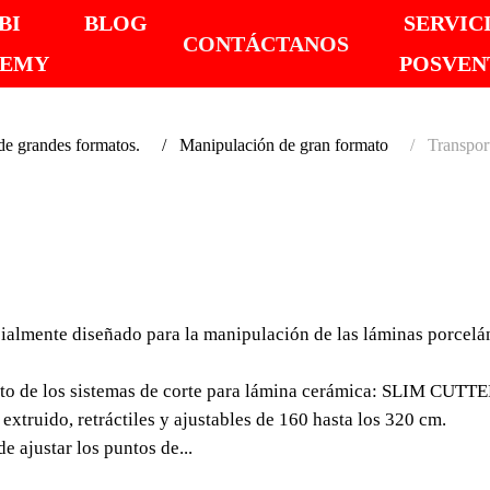
BI
BLOG
SERVIC
CONTÁCTANOS
DEMY
POSVEN
 grandes formatos.
Manipulación de gran formato
Transpo
TRAN
SLIM 
lmente diseñado para la manipulación de las láminas porcelán
PARA TRA
PORCELÁN
de los sistemas de corte para lámina cerámica: SLIM CUTTE
xtruido, retráctiles y ajustables de 160 hasta los 320 cm.
El sistema de transp
e ajustar los puntos de...
para la manipulación d