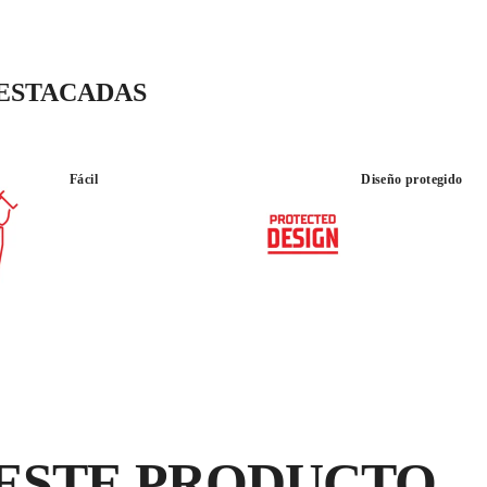
espesor de hasta 320 c
DESTACADAS
Fácil
Diseño protegido
USO :
TRANSPORT
OCASIONAL
AL
ESTE PRODUCTO
C