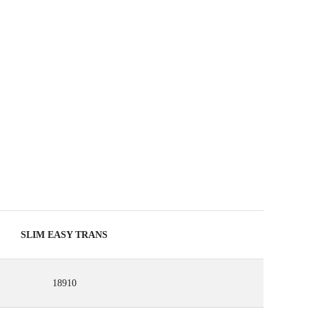
RANTÍA GRATUITA EXTENDIDA EN
ODUCTOS ELEGIBLES
SLIM EASY TRANS
18910