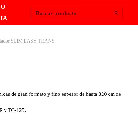
Change Region
Iniciar sesión
|
IO
Buscar producto
TA
rtador SLIM EASY TRANS
SPORTADOR
EASY TRANS
icas de gran formato y fino espesor de hasta 320 cm de
NSPORTAR LÁMINAS
ICAS DE GRAN FORMATO.
R y TC-125.
orte SLIM EASY TRANS está especialmente diseñado
e las láminas porcelánicas de gran formato y fino