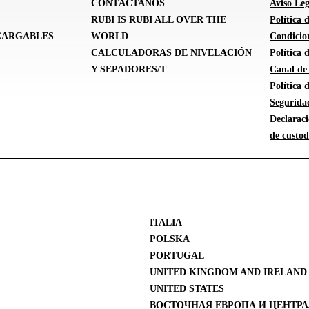
CONTÁCTANOS
Aviso Leg
RUBI IS RUBI ALL OVER THE
Política 
CARGABLES
WORLD
Condicion
CALCULADORAS DE NIVELACIÓN
Política
Y SEPADORES/T
Canal de
Política
Segurida
Declarac
de custod
ITALIA
POLSKA
PORTUGAL
UNITED KINGDOM AND IRELAND
UNITED STATES
ВОСТОЧНАЯ ЕВРОПА И ЦЕНТРА