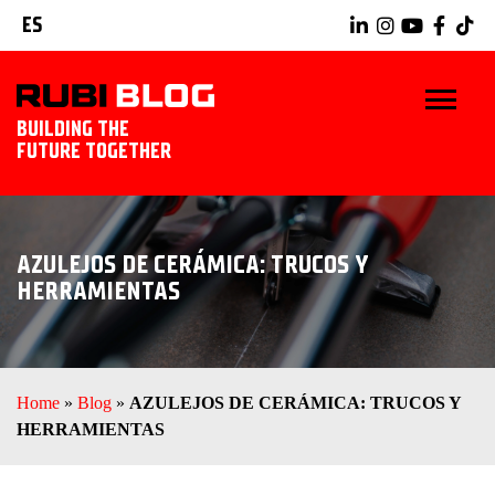
ES
BUILDING THE
FUTURE TOGETHER
INICIO
AZULEJOS DE CERÁMICA: TRUCOS Y
TRUCOS Y CONSEJOS
HERRAMIENTAS
IDEAS Y PROYECTOS
HERRAMIENTAS RUBI
Home
»
Blog
»
AZULEJOS DE CERÁMICA: TRUCOS Y
HERRAMIENTAS
EXPLORAR RUBI