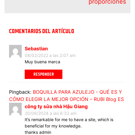
proporciones
COMENTARIOS DEL ARTÍCULO
Sebastian
08/02/2022 a las 2:07 am
Muy buena marca
RESPONDER
Pingback:
BOQUILLA PARA AZULEJO - QUÉ ES Y
CÓMO ELEGIR LA MEJOR OPCIÓN – RUBI Blog ES
công ty sửa nhà Hậu Giang
20/06/2024 a las 6:33 am
It’s remarkable for me to have a site, which is
beneficial for my knowledge.
thanks admin