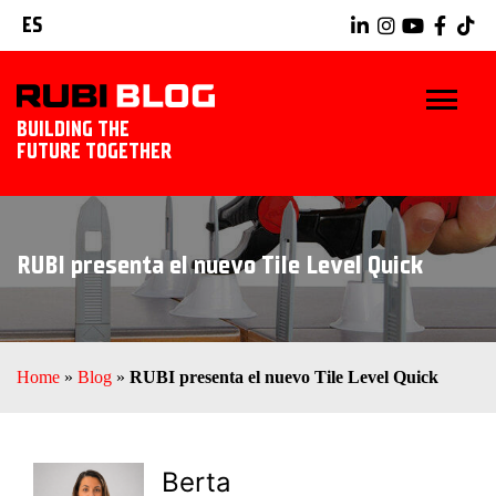
ES
BUILDING THE
FUTURE TOGETHER
INICIO
RUBI presenta el nuevo Tile Level Quick
TRUCOS Y CONSEJOS
IDEAS Y PROYECTOS
Home
»
Blog
»
RUBI presenta el nuevo Tile Level Quick
HERRAMIENTAS RUBI
EXPLORAR RUBI
Berta