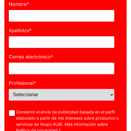
Nombre
*
Apellidos
*
Correo electrónico
*
Profesional
*
Consiento el envío de publicidad basada en el perfil
elaborado a partir de mis intereses sobre productos o
servicios de Grupo RUBI. Más información sobre
Política de privacidad
.
*