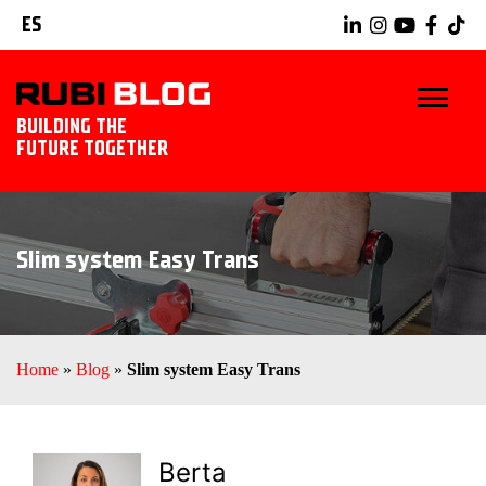
ES
BUILDING THE
FUTURE TOGETHER
INICIO
Slim system Easy Trans
TRUCOS Y CONSEJOS
IDEAS Y PROYECTOS
Home
»
Blog
»
Slim system Easy Trans
HERRAMIENTAS RUBI
EXPLORAR RUBI
Berta