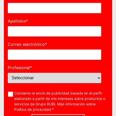
Apellidos
*
Correo electrónico
*
Profesional
*
Consiento el envío de publicidad basada en el perfil
elaborado a partir de mis intereses sobre productos o
servicios de Grupo RUBI. Más información sobre
Política de privacidad
.
*