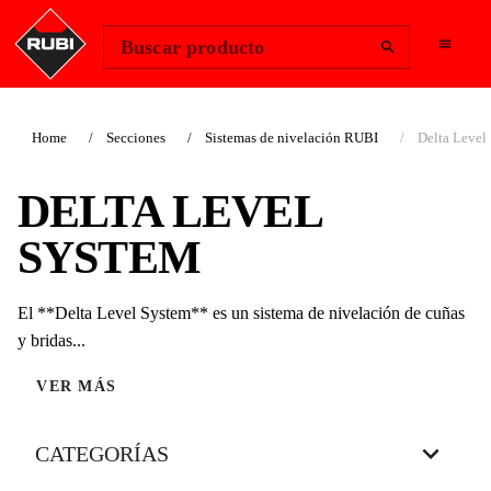
Change Region
Iniciar sesión
Buscar producto
Home
Secciones
Sistemas de nivelación RUBI
Delta Level
DELTA LEVEL
SYSTEM
El **Delta Level System** es un sistema de nivelación de cuñas
y bridas...
VER MÁS
CATEGORÍAS