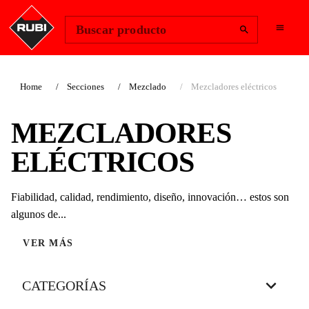
Change Region
Iniciar sesión
Buscar producto
Home
Secciones
Mezclado
Mezcladores eléctricos
MEZCLADORES
ELÉCTRICOS
Fiabilidad, calidad, rendimiento, diseño, innovación… estos son
algunos de...
VER MÁS
CATEGORÍAS