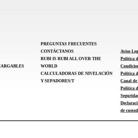
PREGUNTAS FRECUENTES
CONTÁCTANOS
Aviso Leg
RUBI IS RUBI ALL OVER THE
Política 
CARGABLES
WORLD
Condicion
CALCULADORAS DE NIVELACIÓN
Política
Y SEPADORES/T
Canal de
Política
Segurida
Declarac
de custod