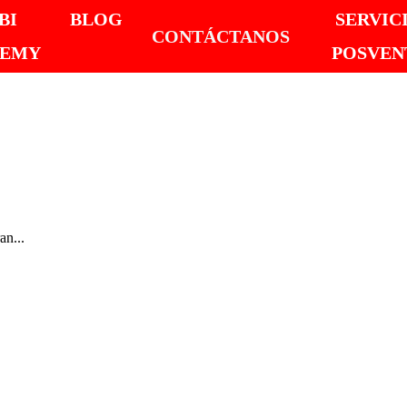
BI
BLOG
SERVIC
CONTÁCTANOS
DEMY
POSVEN
an...