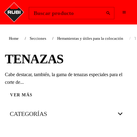
Change Region
Iniciar sesión
Buscar producto
Home
Secciones
Herramientas y útiles para la colocación
T
TENAZAS
Cabe destacar, también, la gama de tenazas especiales para el
corte de...
VER MÁS
CATEGORÍAS