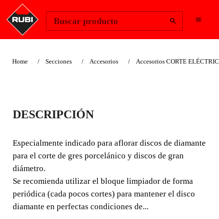
Change Region
Iniciar sesión
Buscar producto
Home
Secciones
Accesorios
Accesorios CORTE ELÉCTRI
APTO PARA PAISAJISMO
BLOQUE
DESCRIPCIÓN
LIMPIADOR‑N RUBI
Especialmente indicado para aflorar discos de diamante
para el corte de gres porcelánico y discos de gran
Especialmente indicado para aflorar discos de diamante
para el corte de gres porcelánico y discos de gran
diámetro.
diámetro.
Se recomienda utilizar el bloque limpiador de forma
periódica (cada pocos cortes) para mantener el disco
diamante en perfectas condiciones de...