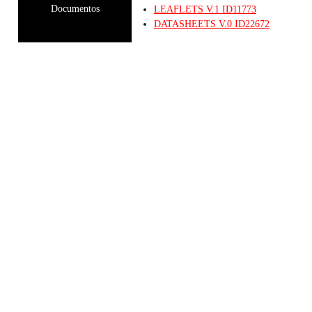
Documentos
LEAFLETS
V.1
ID11773
DATASHEETS
V.0
ID22672