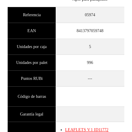
Referencia
05974
EAN
8413797059748
Unidades por caja
5
Unidades por palet
996
Puntos RUBi
---
Código de barras
Garantía legal
LEAFLETS
V.1
ID11772