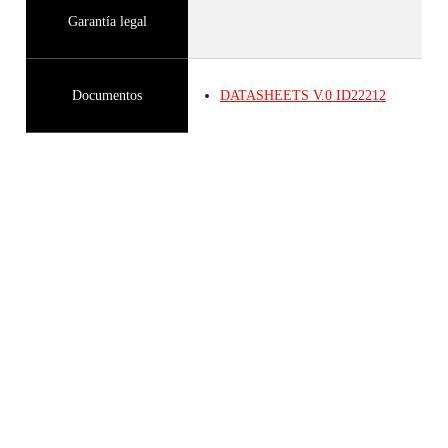
Garantía legal
Documentos
DATASHEETS
V.0
ID22212