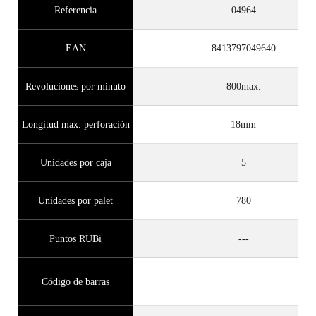
Referencia
04964
EAN
8413797049640
Revoluciones por minuto
800max.
Longitud max. perforación
18mm
Unidades por caja
5
Unidades por palet
780
Puntos RUBi
---
Código de barras