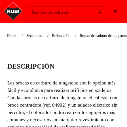
Change Region
Iniciar sesión
Buscar producto
Home
Secciones
Perforación
Brocas de carburo de tungsten
BROCAS DE
DESCRIPCIÓN
CARBURO DE
TUNGSTENO
Las brocas de carburo de tungsteno son la opción más
fácil y económica para realizar orificios en azulejos.
Las brocas de carburo de tungsteno son la opción más
Con las brocas de carburo de tungsteno, el cabezal con
fácil y económica para realizar orificios en azulejos.
broca centradora (ref. 04992) y un taladro eléctrico sin
percutor, el colocador podrá realizar los agujeros más
comunes y necesarios en cualquier revestimiento con