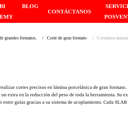
BI
BLOG
SERVIC
CONTÁCTANOS
DEMY
POSVEN
 grandes formatos.
Corte de gran formato
Cortadora man
CORT
SLAB 
lizar cortes precisos en lámina porcelánica de gran formato.
SISTEMA 
un extra en la reducción del peso de toda la herramienta. Su exc
GUÍAS CON
ión entre guías gracias a su sistema de acoplamiento. Cada SLA
El sistema de corte m
precisos en lámina por