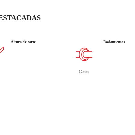
en aluminio, para aport
DESTACADAS
Altura de corte
Rodamientos
USO :
PRECISIÓ
INTENSIVO
22mm
AL
C