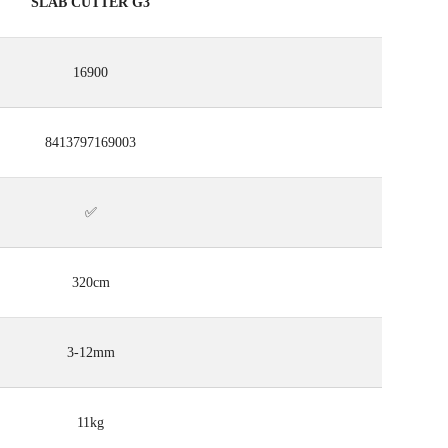
SLAB CUTTER G3
16900
8413797169003
✅
320cm
3-12mm
11kg