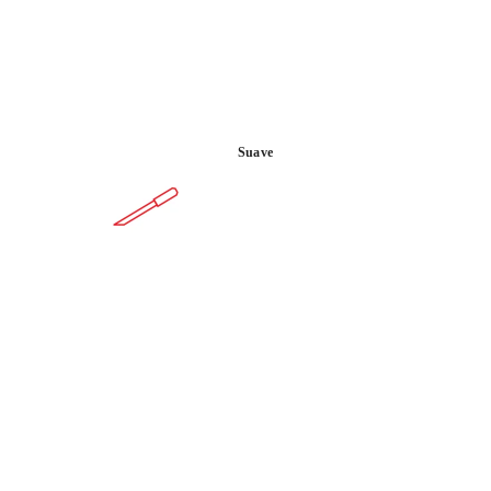
ar un extra en la reducción del
Suave
ALTA
POTENCIA
N
DE
RAYADO
 REGISTRAR ESTE PRODUCTO EN EL RUBI CLUB
ONSIGUE
HASTA 106
PUNTOS RUBI