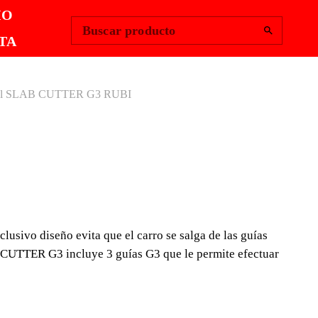
Change Region
Iniciar sesión
|
IO
Buscar producto
TA
ual SLAB CUTTER G3 RUBI
ADORA MANUAL
CUTTER G3 RUBI
DE CORTE MANUAL CON
lusivo diseño evita que el carro se salga de las guías
ECTABLES.
B CUTTER G3 incluye 3 guías G3 que le permite efectuar
anual SLAB CUTTER G3 permite realizar cortes
celánica de gran formato. Sus guías G3 están fabricadas