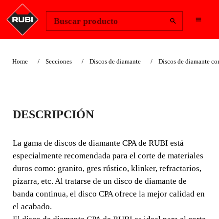
Change Region
Iniciar sesión
Buscar producto
Home
Secciones
Discos de diamante
Discos de diamante co
DISCO CONTINUO
DESCRIPCIÓN
CPA
La gama de discos de diamante CPA de RUBI está
La gama de discos de diamante CPA de RUBI está
especialmente recomendada para el corte de materiales
especialmente recomendada para el corte de materiales
duros como: granito, gres rústico, klinker, refractarios,
duros como: granito, gres rústico, klinker, refractarios,
pizarra, etc. Al tratarse de un disco de diamante de
pizarra, etc.
banda continua, el disco CPA ofrece la mejor calidad en
el acabado.