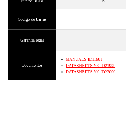
Puntos RUBi
19
Código de barras
Garantía legal
MANUALS
ID11981
Documentos
DATASHEETS
V.0
ID21999
DATASHEETS
V.0
ID22000