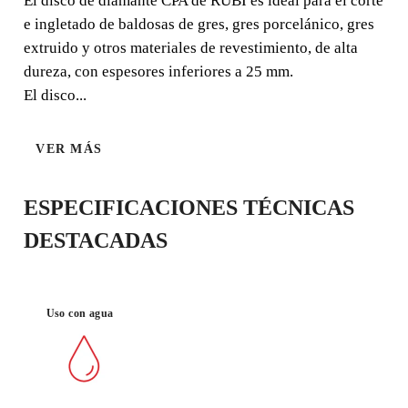
El disco de diamante CPA de RUBI es ideal para el corte
e ingletado de baldosas de gres, gres porcelánico, gres
extruido y otros materiales de revestimiento, de alta
MATERIAL
BUEN
dureza, con espesores inferiores a 25 mm.
DURO
ACABADO
El disco...
VER MÁS
ESPECIFICACIONES TÉCNICAS
DESTACADAS
AL REGISTRAR ESTE PRODUCTO
Uso con agua
EN EL RUBI CLUB
CONSIGUE
HASTA 33
PUNTOS RUBI
GARANTÍA GRATUITA