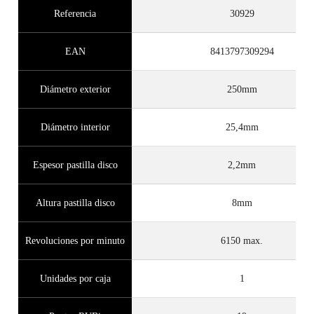
Referencia
30929
EAN
8413797309294
Diámetro exterior
250mm
Diámetro interior
25,4mm
Espesor pastilla disco
2,2mm
Altura pastilla disco
8mm
Revoluciones por minuto
6150 max.
Unidades por caja
1