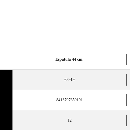
Espátula 44 cm.
65919
8413797659191
12