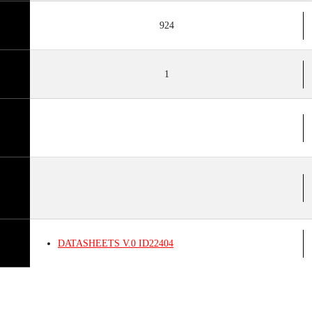
924
1
DATASHEETS
V.0
ID22404