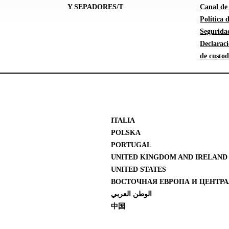
Y SEPADORES/T
Canal de
Política
Segurida
Declarac
de custod
ITALIA
POLSKA
PORTUGAL
UNITED KINGDOM AND IRELAND
UNITED STATES
ВОСТОЧНАЯ ЕВРОПА И ЦЕНТРА
الوطن العربي
中国