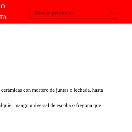
Change Region
Iniciar sesión
|
IO
Buscar producto
TA
ULAS DE USO
AL RUBI
 cerámicas con mortero de juntas o lechada, hasta
general RUBI son compatibles con un amplio abanico de
untado de baldosas cerámicas con mortero de juntas o
ualquier mango universal de escoba o fregona que
 de limpieza y mantenimiento, para arrastrar y eliminar
 agua acumuladas.