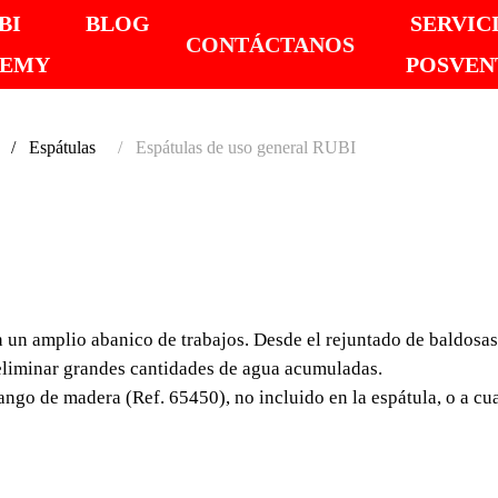
BI
BLOG
SERVIC
CONTÁCTANOS
DEMY
POSVEN
Espátulas
Espátulas de uso general RUBI
ESPÁT
GENER
un amplio abanico de trabajos. Desde el rejuntado de baldosas
Las espátulas de uso 
 eliminar grandes cantidades de agua acumuladas.
trabajos. Desde el rej
ngo de madera (Ref. 65450), no incluido en la espátula, o a c
lechada, hasta trabajos
grandes cantidades de