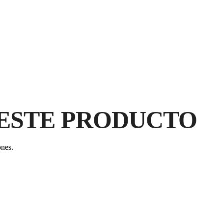
AL
ESTE PRODUCTO
C
GA
PR
ones.