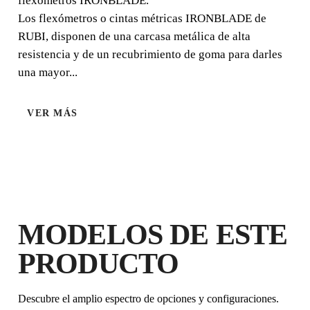
flexómetros IRONBLADE.
Los flexómetros o cintas métricas IRONBLADE de
RUBI, disponen de una carcasa metálica de alta
resistencia y de un recubrimiento de goma para darles
una mayor...
VER MÁS
AL REGISTRAR ESTE PRODUCTO
EN EL RUBI CLUB
CONSIGUE
HASTA 2
PUNTOS
RUBI
GARANTÍA GRATUITA
MODELOS DE ESTE
EXTENDIDA EN PRODUCTOS
ELEGIBLES
PRODUCTO
Descubre el amplio espectro de opciones y configuraciones.