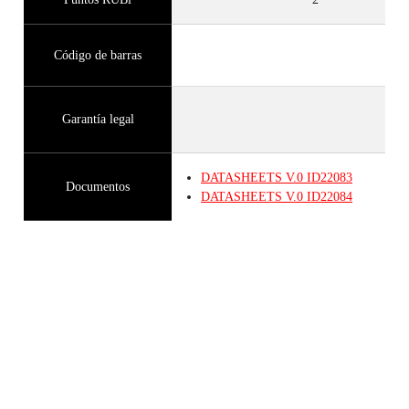
Código de barras
Garantía legal
DATASHEETS
V.0
ID22083
Documentos
DATASHEETS
V.0
ID22084