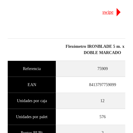
swipe
Flexómetro IRONBLADE 5 m. x 25 
DOBLE MARCADO
Referencia
75909
EAN
8413797759099
Unidades por caja
12
Unidades por palet
576
Puntos RUBi
2