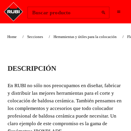
Change Region
Iniciar sesión
Buscar producto
Home
Secciones
Herramientas y útiles para la colocación
Fl
FLEXÓMETROS
DESCRIPCIÓN
IRONBLADE
En RUBI no sólo nos preocupamos en diseñar, fabricar
En RUBI no sólo nos preocupamos en diseñar, fabricar y
y distribuir las mejores herramientas para el corte y
distribuir las mejores herramientas para el corte y
colocación de baldosa cerámica. También pensamos en
colocación de baldosa cerámica. También pensamos en
los complementos y accesorios que todo colocador
los complementos y accesorios que todo colocador
profesional de baldosa cerámica puede necesitar. Un
profesional de baldosa cerámica puede necesitar.
claro ejemplo de este compromiso es la gama de