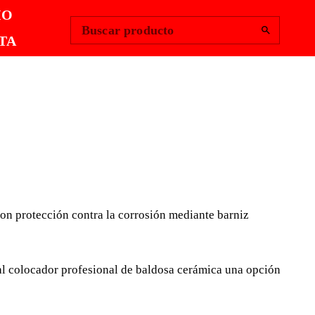
Change Region
Iniciar sesión
|
IO
Buscar producto
TA
 PLÁSTICO
ADO
 con protección contra la corrosión mediante barniz
n mango de plástico cerrado, tienen una lámina de acero
encia al desgaste con protección contra la corrosión
oro. (ACERO).
al colocador profesional de baldosa cerámica una opción