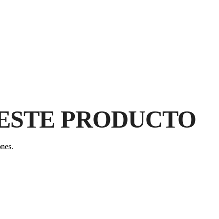
MANGO
PLÁSTIC
CERRADO
ESTE PRODUCTO
ones.
AL
C
GA
PR