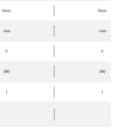
6mm
8mm
-mm
-mm
6
6
480
480
1
1