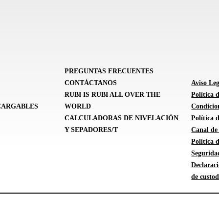
PREGUNTAS FRECUENTES
CONTÁCTANOS
Aviso Leg
RUBI IS RUBI ALL OVER THE
Política 
CARGABLES
WORLD
Condicion
CALCULADORAS DE NIVELACIÓN
Política
Y SEPADORES/T
Canal de
Política
Segurida
Declarac
de custod