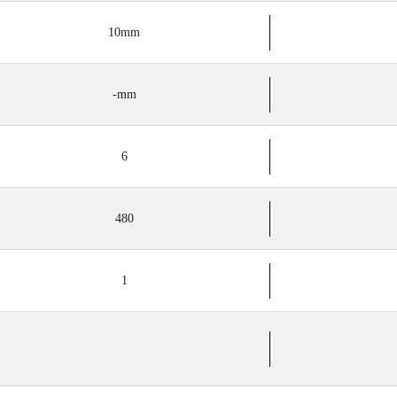
10mm
-mm
6
480
1