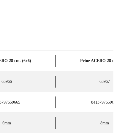
ERO 28 cm. (6x6)
Peine ACERO 28 cm. (8x8)
65966
65967
3797659665
8413797659672
6mm
8mm