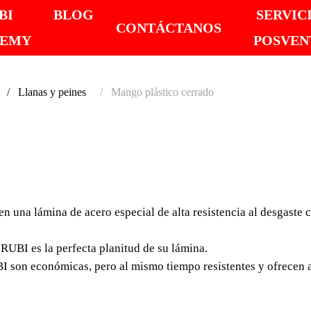
BI
BLOG
SERVIC
CONTÁCTANOS
DEMY
POSVEN
Llanas y peines
Mango plástico cerrado
MANGO
CERR
en una lámina de acero especial de alta resistencia al desgaste
Las llanas y peines co
especial de alta resist
 RUBI es la perfecta planitud de su lámina.
mediante barniz incol
BI son económicas, pero al mismo tiempo resistentes y ofrecen 