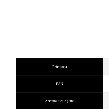
Referencia
EAN
Anchura diente peine