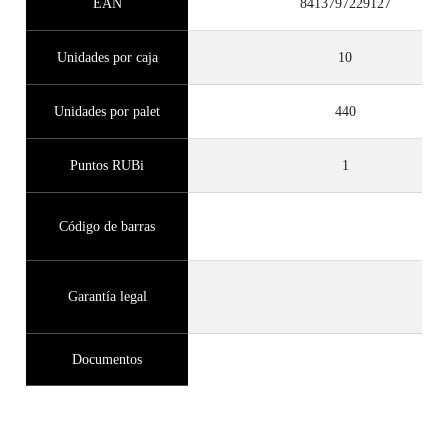
EAN
8413797229127
Unidades por caja
10
Unidades por palet
440
Puntos RUBi
1
Código de barras
Garantía legal
Documentos