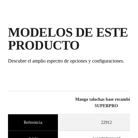
MODELOS DE ESTE
PRODUCTO
Descubre el amplio espectro de opciones y configuraciones.
AL REGISTRAR ESTE PRODUCTO
EN EL RUBI CLUB
CONSIGUE
HASTA 1
PUNTOS
RUBI
Mango talochas base recambiable
SUPERPRO
GARANTÍA GRATUITA
EXTENDIDA EN PRODUCTOS
ELEGIBLES
Referencia
22912