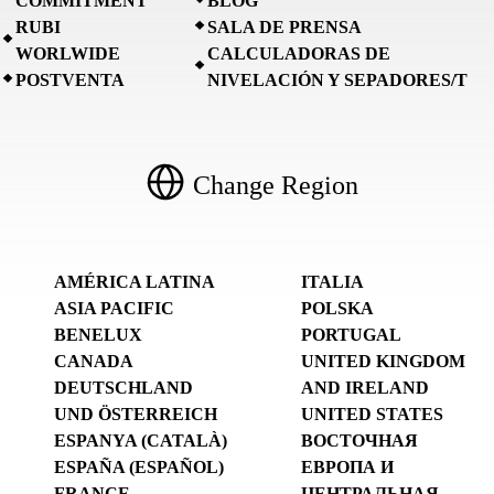
COMMITMENT
BLOG
RUBI
SALA DE PRENSA
WORLWIDE
CALCULADORAS DE
POSTVENTA
NIVELACIÓN Y SEPADORES/T
Change Region
AMÉRICA LATINA
ITALIA
ASIA PACIFIC
POLSKA
BENELUX
PORTUGAL
CANADA
UNITED KINGDOM
DEUTSCHLAND
AND IRELAND
UND ÖSTERREICH
UNITED STATES
ESPANYA (CATALÀ)
ВОСТОЧНАЯ
ESPAÑA (ESPAÑOL)
ЕВРОПА И
FRANCE
ЦЕНТРАЛЬНАЯ