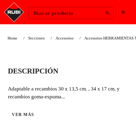
Change Region
Iniciar sesión
Buscar producto
Home
Secciones
Accesorios
Accesorios HERRAMIENTAS
MANGO
DESCRIPCIÓN
RECAMBIABLE
PARA TALOCHAS
Adaptable a recambios 30 x 13,5 cm. , 34 x 17 cm. y
recambios goma-espuma...
Adaptable a recambios 30 x 13,5 cm. , 34 x 17 cm. y
recambios goma-espuma SUPERPRO
VER MÁS