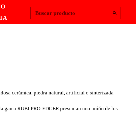
Change Region
Iniciar sesión
|
IO
Buscar producto
TA
 PRO-EDGER
 TWIST GRANO
sa cerámica, piedra natural, artificial o sinterizada
SO
 de la gama RUBI PRO-EDGER presentan una unión de los
te RUBI PRO-EDGER 45, permiten realizar, en seco,
ión en todo tipo de baldosa cerámica, piedra natural,
da con espesores de hasta 15 o 20 mm, según el modelo de