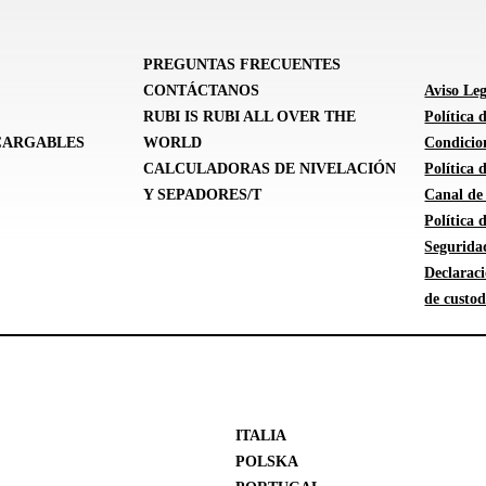
PREGUNTAS FRECUENTES
CONTÁCTANOS
Aviso Leg
RUBI IS RUBI ALL OVER THE
Política 
CARGABLES
WORLD
Condicion
CALCULADORAS DE NIVELACIÓN
Política
Y SEPADORES/T
Canal de
Política
Segurida
Declarac
de custod
ITALIA
POLSKA