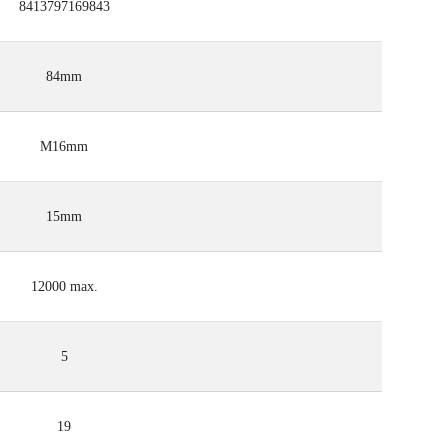
8413797169843
84mm
M16mm
15mm
12000 max.
5
19