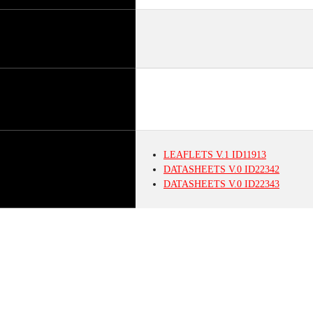
LEAFLETS
V.1
ID11913
DATASHEETS
V.0
ID22342
DATASHEETS
V.0
ID22343