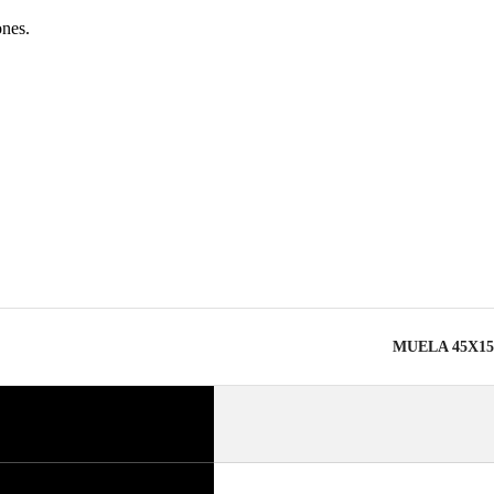
PR
ones.
MUELA 45X1