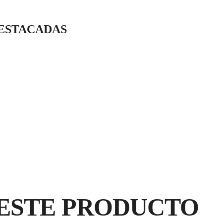
muela seleccionado.
DESTACADAS
MATERIAL :
RÁPIDO
PORCELÁNICO
AL
ESTE PRODUCTO
C
GA