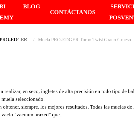
BI
BLOG
SERVIC
CONTÁCTANOS
DEMY
POSVEN
te PRO-EDGER
Muela PRO-EDGER Turbo Twist Grano Grueso
MUELA
TURBO
izar, en seco, ingletes de alta precisión en todo tipo de baldo
GRUE
e muela seleccionado.
n obtener, siempre, los mejores resultados. Todas las muelas
Las muelas de diaman
l vacío "vacuum brazed" que...
ingletes de alta precis
artificial o sinteriza