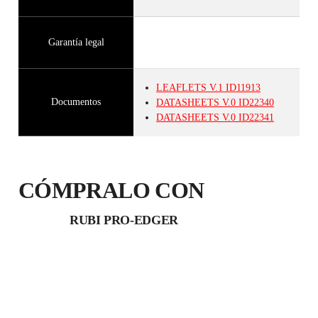
Garantía legal
LEAFLETS
V.1
ID11913
Documentos
DATASHEETS
V.0
ID22340
DATASHEETS
V.0
ID22341
CÓMPRALO CON
RUBI PRO-EDGER