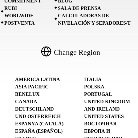
COMMITMENT
BLOG
RUBI
SALA DE PRENSA
WORLWIDE
CALCULADORAS DE
POSTVENTA
NIVELACIÓN Y SEPADORES/T
Change Region
AMÉRICA LATINA
ITALIA
ASIA PACIFIC
POLSKA
BENELUX
PORTUGAL
CANADA
UNITED KINGDOM
DEUTSCHLAND
AND IRELAND
UND ÖSTERREICH
UNITED STATES
ESPANYA (CATALÀ)
ВОСТОЧНАЯ
ESPAÑA (ESPAÑOL)
ЕВРОПА И