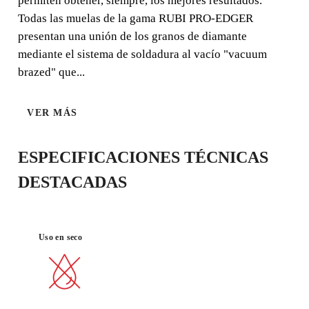
permiten obtener, siempre, los mejores resultados.
Todas las muelas de la gama RUBI PRO-EDGER
presentan una unión de los granos de diamante
mediante el sistema de soldadura al vacío "vacuum
brazed" que...
MATERIAL :
BUEN
PORCELÁNI
ACABADO
CO
VER MÁS
ESPECIFICACIONES TÉCNICAS
DESTACADAS
Uso en seco
AL REGISTRAR ESTE PRODUCTO
EN EL RUBI CLUB
CONSIGUE
HASTA 22
PUNTOS RUBI