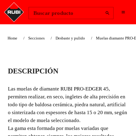
Change Region
Iniciar sesión
Buscar producto
Home
Secciones
Desbaste y pulido
Muelas diamante PRO
FINE GRAIN PRO-
DESCRIPCIÓN
EDGER MITRING
WHEEL
Las muelas de diamante RUBI PRO-EDGER 45,
permiten realizar, en seco, ingletes de alta precisión en
Las muelas de diamante RUBI PRO-EDGER 45,
todo tipo de baldosa cerámica, piedra natural, artificial
permiten realizar, en seco, ingletes de alta precisión en
o sinterizada con espesores de hasta 15 o 20 mm, según
todo tipo de baldosa cerámica, piedra natural, artificial o
el modelo de muela seleccionado.
sinterizada con espesores de hasta 15 o 20 mm, según el
La gama esta formada por muelas variadas que
modelo de muela seleccionado.