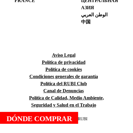
FRANCE
ЦЕНТРАЛЬНАЯ
АЗИЯ
الوطن العربي
中国
Aviso Legal
Política de privacidad
Política de cookies
Condiciones generales de garantía
Política del RUBI Club
Canal de Denuncias
Política de Calidad, Medio Ambiente,
Seguridad y Salud en el Trabajo
DÓNDE COMPRAR
Copyright © 2026 RUBI