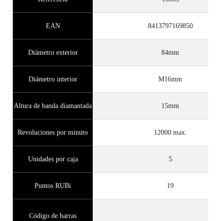
EAN
8413797169850
Diámetro exterior
84mm
Diámetro interior
M16mm
Altura de banda diamantada
15mm
Revoluciones por minuto
12000 max.
Unidades por caja
5
Puntos RUBi
19
Código de barras