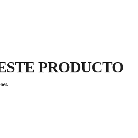
ESTE PRODUCTO
AL
ones.
C
GA
PR