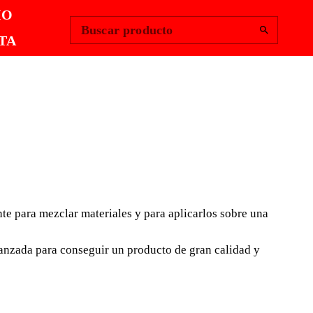
Change Region
Iniciar sesión
|
IO
Buscar producto
TA
AS MANGO
ERIAL
ente para mezclar materiales y para aplicarlos sobre una
LEX PFP33
anzada para conseguir un producto de gran calidad y
 a dudas, una herramienta esencial para el profesional de
liza, principalmente para mezclar materiales y para
ana o directamente sobre el soporte.