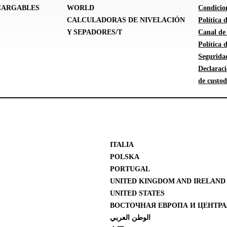
CARGABLES
WORLD
Condicion
CALCULADORAS DE NIVELACIÓN
Política
Y SEPADORES/T
Canal de
Política
Segurida
Declarac
de custod
ITALIA
POLSKA
PORTUGAL
UNITED KINGDOM AND IRELAND
UNITED STATES
ВОСТОЧНАЯ ЕВРОПА И ЦЕНТРА
الوطن العربي