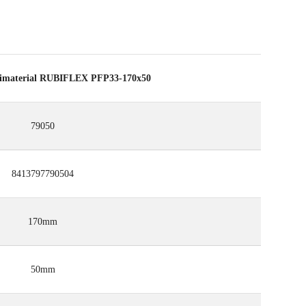
bimaterial RUBIFLEX PFP33-170x50
79050
8413797790504
170mm
50mm