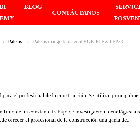
BI
BLOG
SERVIC
CONTÁCTANOS
DEMY
POSVEN
Paletas
Paletas mango bimaterial RUBIFLEX PFP33
PALET
BIMAT
l para el profesional de la construcción. Se utiliza, principalm
RUBIF
ruto de un constante trabajo de investigación tecnológica av
La paleta es, sin lugar
de ofrecer al profesional de la construcción una gama de...
la construcción. Se uti
aplicarlos sobre una ll