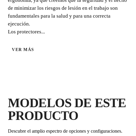
ergonomía, ya que creemos que la seguridad y el hecho
de minimizar los riesgos de lesión en el trabajo son
fundamentales para la salud y para una correcta
ejecución.
Los protectores...
VER MÁS
AL REGISTRAR ESTE PRODUCTO
EN EL RUBI CLUB
CONSIGUE
HASTA 2
PUNTOS
RUBI
GARANTÍA GRATUITA
MODELOS DE ESTE
EXTENDIDA EN PRODUCTOS
ELEGIBLES
PRODUCTO
Descubre el amplio espectro de opciones y configuraciones.