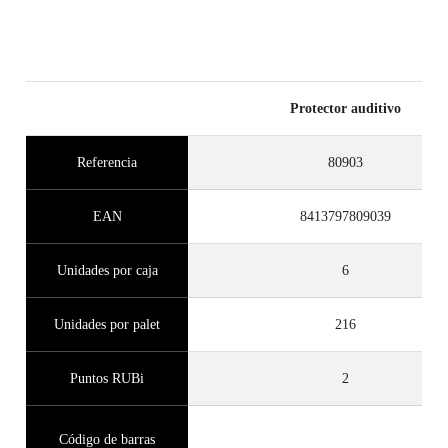
Protector auditivo
Referencia
80903
EAN
8413797809039
Unidades por caja
6
Unidades por palet
216
Puntos RUBi
2
Código de barras