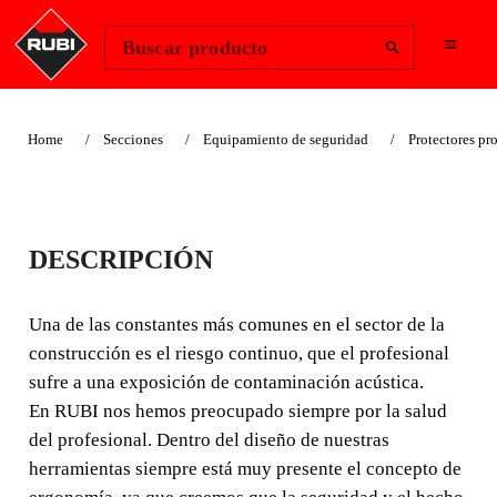
Change Region
Iniciar sesión
Buscar producto
Home
Secciones
Equipamiento de seguridad
Protectores pr
PROTECTOR
DESCRIPCIÓN
AUDITIVO
Una de las constantes más comunes en el sector de la
Una de las constantes más comunes en el sector de la
construcción es el riesgo continuo, que el profesional
construcción es el riesgo continuo, que el profesional
sufre a una exposición de contaminación acústica.
sufre a una exposición de contaminación acústica.
En RUBI nos hemos preocupado siempre por la salud
del profesional. Dentro del diseño de nuestras
herramientas siempre está muy presente el concepto de