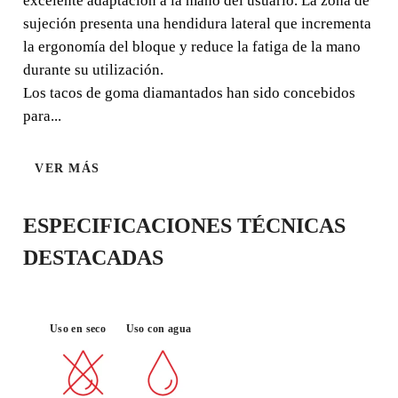
excelente adaptación a la mano del usuario. La zona de
sujeción presenta una hendidura lateral que incrementa
la ergonomía del bloque y reduce la fatiga de la mano
durante su utilización.
MATERIAL :
Los tacos de goma diamantados han sido concebidos
ACABADO
PORCELÁNI
DURABILID
DE
CO
AD
para...
CALIDAD
Material
VER MÁS
ESPECIFICACIONES TÉCNICAS
DESTACADAS
Uso en seco
Uso con agua
AL REGISTRAR ESTE PRODUCTO
EN EL RUBI CLUB
CONSIGUE
HASTA 1
PUNTOS
RUBI