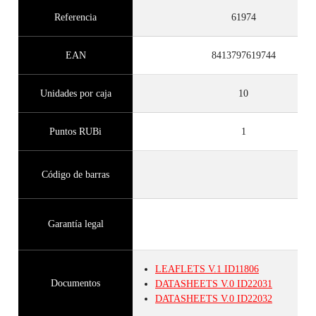
Referencia
61974
EAN
8413797619744
Unidades por caja
10
Puntos RUBi
1
Código de barras
Garantía legal
LEAFLETS
V.1
ID11806
Documentos
DATASHEETS
V.0
ID22031
DATASHEETS
V.0
ID22032