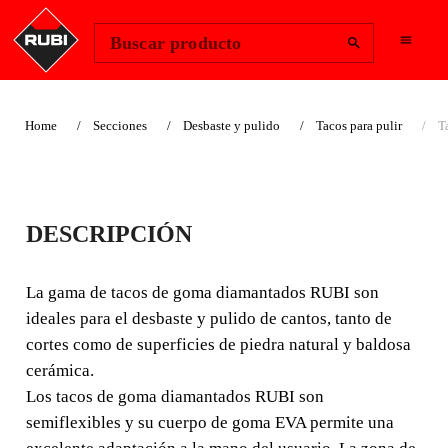
Change Region
Iniciar sesión
Buscar producto
Home
Secciones
Desbaste y pulido
Tacos para pulir
T
TACOS
DESCRIPCIÓN
DIAMANTADOS
PARA PULIR
La gama de tacos de goma diamantados RUBI son
ideales para el desbaste y pulido de cantos, tanto de
La gama de tacos de goma diamantados RUBI son
cortes como de superficies de piedra natural y baldosa
ideales para el desbaste y pulido de cantos, tanto de
cerámica.
cortes como de superficies de piedra natural y baldosa
Los tacos de goma diamantados RUBI son
cerámica.
semiflexibles y su cuerpo de goma EVA permite una