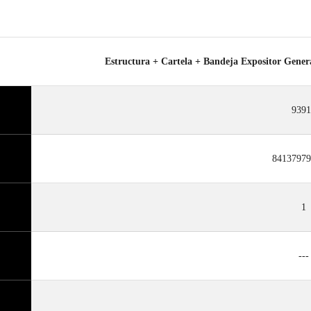
Estructura + Cartela + Bandeja Expositor 
9391
84137979
1
---