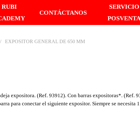
RUBI
SERVICIO
CONTÁCTANOS
CADEMY
POSVENT
EXPOSITOR GENERAL DE 650 MM
EXPOS
DE 65
eja expositora. (Ref. 93912). Con barras expositoras*. (Ref. 9
Expositor general de 
arra para conectar el siguiente expositor. Siempre se necesita 