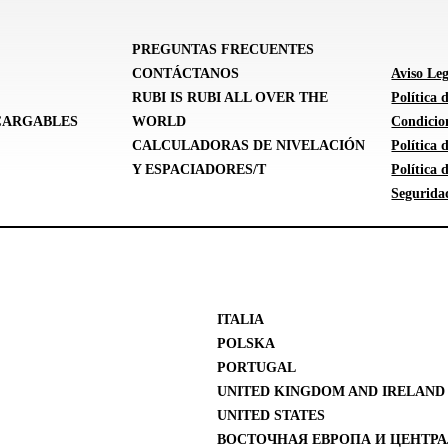
PREGUNTAS FRECUENTES
CONTÁCTANOS
Aviso Leg
RUBI IS RUBI ALL OVER THE
Política 
CARGABLES
WORLD
Condicion
CALCULADORAS DE NIVELACIÓN
Política
Y ESPACIADORES/T
Política
Segurida
ITALIA
POLSKA
PORTUGAL
UNITED KINGDOM AND IRELAND
UNITED STATES
ВОСТОЧНАЯ ЕВРОПА И ЦЕНТРА