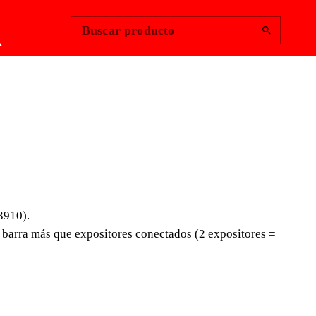
Change Region
Iniciar sesión
|
Buscar producto
A
ITOR GENERAL
0 MM
3910).
650 mm
1 barra más que expositores conectados (2 expositores =