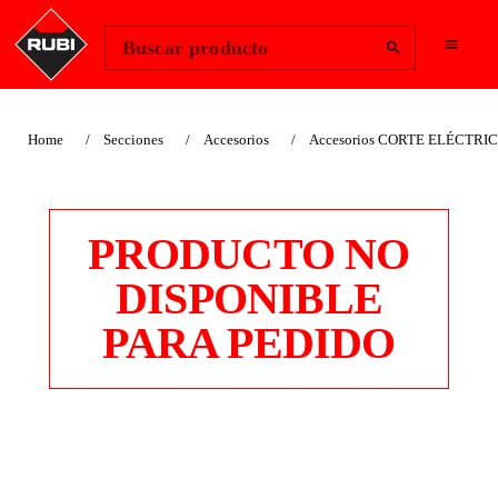
Change Region
Iniciar sesión
Buscar producto
Home
Secciones
Accesorios
Accesorios CORTE ELÉCTRI
PRODUCTO NO
DISPONIBLE
PARA PEDIDO
BOMBA AGUA B-80