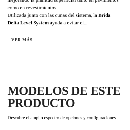
mejorando la planitud superficial tanto en pavimentos
acabado más uniforme** en suelo y pared.
como en revestimientos.
Utilizada junto con las cuñas del sistema, la
Brida
Delta Level System
ayuda a evitar el...
VER MÁS
ALCULADORAS DE NIVELACIÓN Y ESPACIADOR
MODELOS DE ESTE
PRODUCTO
AL REGISTRAR ESTE PRODUCTO
EN EL RUBI CLUB
CONSIGUE
HASTA 30
Descubre el amplio espectro de opciones y configuraciones.
PUNTOS RUBI