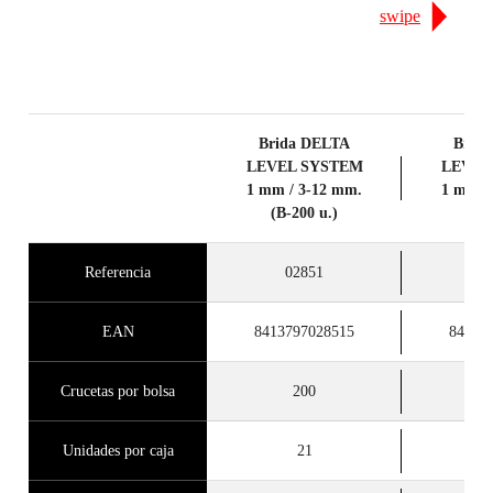
GARANTÍA GRATUITA
swipe
EXTENDIDA EN PRODUCTOS
ELEGIBLES
Brida DELTA
Brid
LEVEL SYSTEM
LEVEL
1 mm / 3-12 mm.
1 mm /
(B-200 u.)
(B-4
Referencia
02851
0
EAN
8413797028515
84137
Crucetas por bolsa
200
Unidades por caja
21