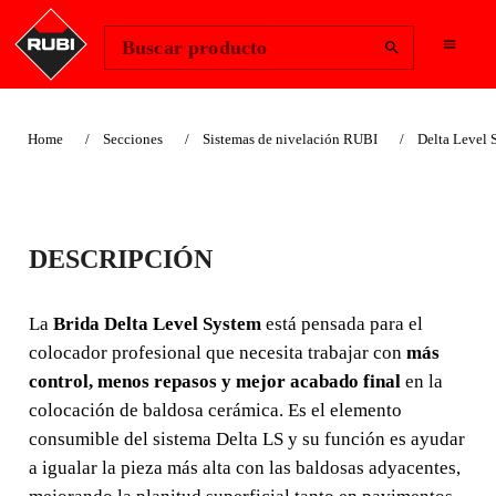
Change Region
Iniciar sesión
Buscar producto
Home
Secciones
Sistemas de nivelación RUBI
Delta Level 
BRIDA DELTA
DESCRIPCIÓN
LEVEL SYSTEM
RUBI
La
Brida Delta Level System
está pensada para el
colocador profesional que necesita trabajar con
más
La **Brida Delta Level System** es el consumible del
control, menos repasos y mejor acabado final
en la
sistema de nivelación pensado para **evitar cejas** y
colocación de baldosa cerámica. Es el elemento
mantener la baldosa estable durante el fraguado. Indicada
consumible del sistema Delta LS y su función es ayudar
para formatos a partir de **30 x 30 cm**, ayuda a
a igualar la pieza más alta con las baldosas adyacentes,
conseguir **más planitud, menos correcciones y un