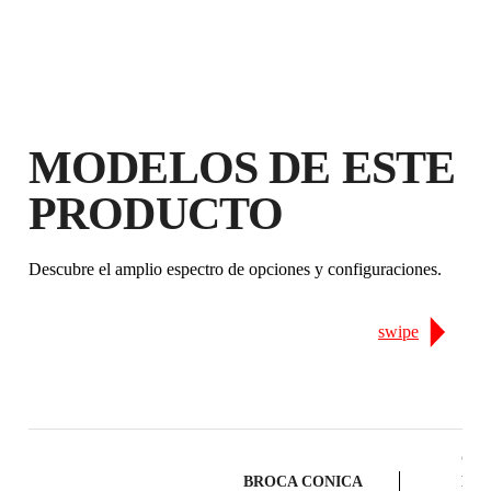
GARANTÍA GRATUITA
EXTENDIDA EN PRODUCTOS
ELEGIBLES
MODELOS DE ESTE
PRODUCTO
Descubre el amplio espectro de opciones y configuraciones.
swipe
CO
BROCA CONICA
DIA