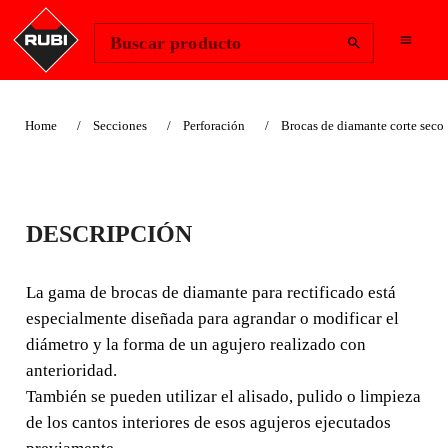
Change Region
Iniciar sesión
Buscar producto
Home
Secciones
Perforación
Brocas de diamante corte seco
BROCAS DIAMANTE
DESCRIPCIÓN
PARA RECTIFICADO
La gama de brocas de diamante para rectificado está
La gama de brocas de diamante para rectificado está
especialmente diseñada para agrandar o modificar el
especialmente diseñada para agrandar o modificar el
diámetro y la forma de un agujero realizado con
diámetro y la forma de un agujero realizado con
anterioridad.
anterioridad. También se pueden utilizar el alisado,
También se pueden utilizar el alisado, pulido o limpieza
pulido o limpieza de los cantos interiores de esos
agujeros ejecutados previamente.
de los cantos interiores de esos agujeros ejecutados