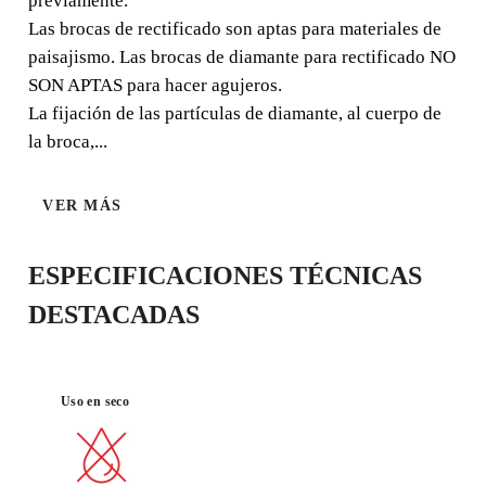
previamente.
Las brocas de rectificado son aptas para materiales de
paisajismo. Las brocas de diamante para rectificado NO
SON APTAS para hacer agujeros.
MATERIAL :
DURABILID
BUEN
LANDSCAPI
PORCELÁNI
La fijación de las partículas de diamante, al cuerpo de
AD
ACABADO
NG
CO
la broca,...
VER MÁS
ESPECIFICACIONES TÉCNICAS
DESTACADAS
AL REGISTRAR ESTE PRODUCTO
Uso en seco
EN EL RUBI CLUB
CONSIGUE
HASTA 10
PUNTOS RUBI