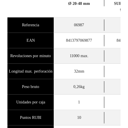
Ø 20-48 mm
SUPER
Ø2-
Referencia
06987
0
EAN
8413797069877
84137
Revoluciones por minuto
11000 max.
Longitud max. perforación
32mm
Peso bruto
0,26kg
Unidades por caja
1
Puntos RUBI
10