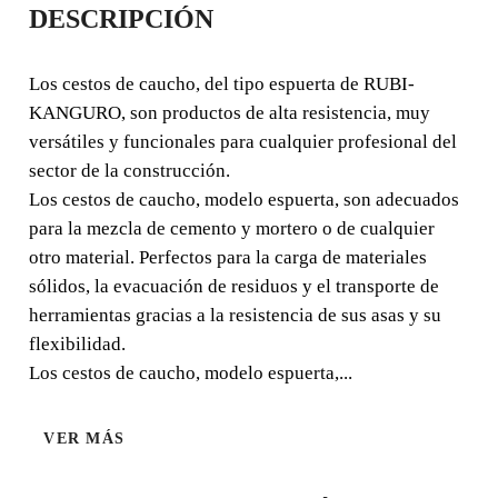
DESCRIPCIÓN
ESPUERTA
TRENZADA Nº. 2 (11
Los cestos de caucho, del tipo espuerta de RUBI-
KANGURO, son productos de alta resistencia, muy
L.)
versátiles y funcionales para cualquier profesional del
sector de la construcción.
Los cestos de caucho, del tipo espuerta de RUBI-
Los cestos de caucho, modelo espuerta, son adecuados
KANGURO, son productos de alta resistencia, muy
para la mezcla de cemento y mortero o de cualquier
versátiles y funcionales para cualquier profesional del
otro material. Perfectos para la carga de materiales
sector de la construcción. Los cestos de caucho, modelo
sólidos, la evacuación de residuos y el transporte de
espuerta, son adecuados para la mezcla de cemento y
herramientas gracias a la resistencia de sus asas y su
mortero o de cualquier otro material. Perfectos para la
flexibilidad.
carga de materiales sólidos, la evacuación de residuos y
Los cestos de caucho, modelo espuerta,...
el transporte de herramientas gracias a la resistencia de
sus asas y su flexibilidad.
VER MÁS