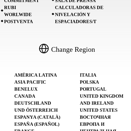
COMMITMENT
SALA DE PRENSA
RUBI
CALCULADORAS DE
WORLWIDE
NIVELACIÓN Y
POSTVENTA
ESPACIADORES/T
Change Region
AMÉRICA LATINA
ITALIA
ASIA PACIFIC
POLSKA
BENELUX
PORTUGAL
CANADA
UNITED KINGDOM
DEUTSCHLAND
AND IRELAND
UND ÖSTERREICH
UNITED STATES
ESPANYA (CATALÀ)
ВОСТОЧНАЯ
ESPAÑA (ESPAÑOL)
ЕВРОПА И