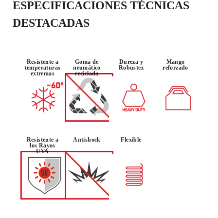
ESPECIFICACIONES TÉCNICAS
DESTACADAS
Resistente a
Goma de
Dureza y
Mango
temperaturas
neumático
Robustez
reforzado
extremas
reciclada
Resistente a
Antishock
Flexible
los Rayos
UVA