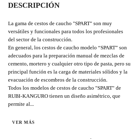
DESCRIPCIÓN
SPART Nº. 0000 (17 L.)
La gama de cestos de caucho "SPART" son muy
La gama de cestos de caucho "SPART" son muy
versátiles y funcionales para todos los profesionales
versátiles y funcionales para todos los profesionales del
del sector de la construcción.
sector de la construcción. En general, los cestos de
En general, los cestos de caucho modelo “SPART” son
caucho modelo “SPART” son adecuados para la
adecuados para la preparación manual de mezclas de
preparación manual de mezclas de cemento, mortero y
cualquier otro tipo de pasta, pero su principal función es
cemento, mortero y cualquier otro tipo de pasta, pero su
la carga de materiales sólidos y la evacuación de
principal función es la carga de materiales sólidos y la
escombros de la construcción.
evacuación de escombros de la construcción.
Todos los modelos de cestos de caucho "SPART" de
RUBI-KANGURO tienen un diseño asimétrico, que
permite al...
VER MÁS