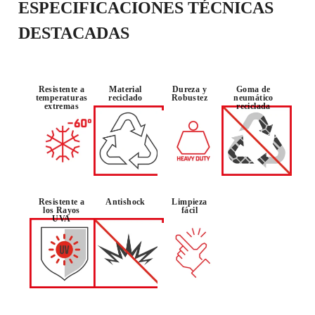
ESPECIFICACIONES TÉCNICAS
DESTACADAS
Resistente a
Material
Dureza y
Goma de
temperaturas
reciclado
Robustez
neumático
extremas
reciclada
Resistente a
Antishock
Limpieza
los Rayos
fácil
UVA