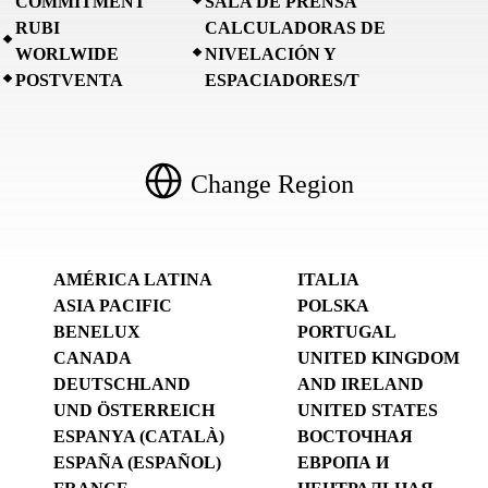
COMMITMENT
SALA DE PRENSA
RUBI
CALCULADORAS DE
WORLWIDE
NIVELACIÓN Y
POSTVENTA
ESPACIADORES/T
Change Region
AMÉRICA LATINA
ITALIA
ASIA PACIFIC
POLSKA
BENELUX
PORTUGAL
CANADA
UNITED KINGDOM
DEUTSCHLAND
AND IRELAND
UND ÖSTERREICH
UNITED STATES
ESPANYA (CATALÀ)
ВОСТОЧНАЯ
ESPAÑA (ESPAÑOL)
ЕВРОПА И