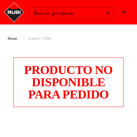
Change Region
Iniciar sesión
Buscar producto
Home
Cinta C-2500
PRODUCTO NO
DISPONIBLE
PARA PEDIDO
CINTA C-2500