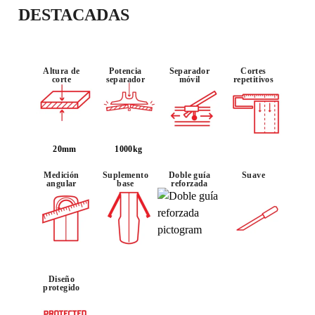
DESTACADAS
Altura de
Potencia
Separador
Cortes
corte
separador
móvil
repetitivos
20mm
1000kg
Medición
Suplemento
Doble guía
Suave
angular
base
reforzada
Diseño
protegido