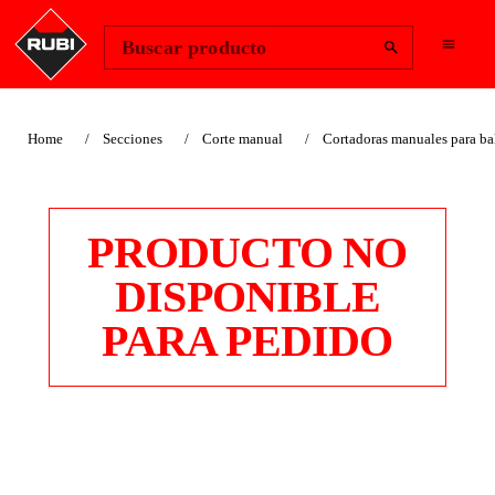
Change Region
Iniciar sesión
Buscar producto
Home
Secciones
Corte manual
Cortadoras manuales para ba
PRODUCTO NO
DISPONIBLE
PARA PEDIDO
CORTADORAS