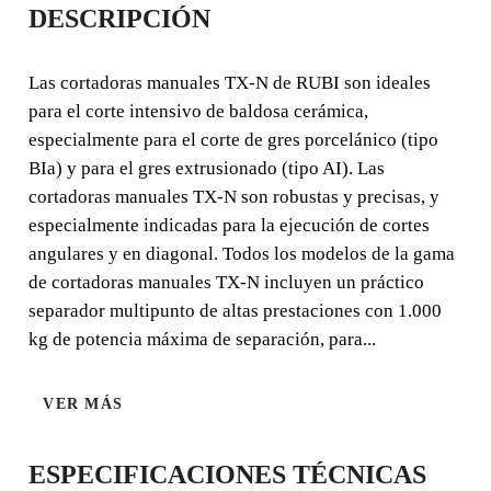
DESCRIPCIÓN
MANUALES TX-N
Las cortadoras manuales TX-N de RUBI son ideales
CORTADORA ROBUSTA Y
para el corte intensivo de baldosa cerámica,
PRECISA CON SISTEMA DE
especialmente para el corte de gres porcelánico (tipo
MEDICIÓN ANGULAR, PARA
BIa) y para el gres extrusionado (tipo AI). Las
EL CORTE DIAGONAL DE
cortadoras manuales TX-N son robustas y precisas, y
MATERIALES DE GRAN
especialmente indicadas para la ejecución de cortes
DUREZA.
angulares y en diagonal. Todos los modelos de la gama
de cortadoras manuales TX-N incluyen un práctico
Las cortadoras manuales TX-N de RUBI son ideales para
separador multipunto de altas prestaciones con 1.000
el corte intensivo de baldosa cerámica, especialmente
kg de potencia máxima de separación, para...
para el corte de gres porcelánico (tipo BIa) y para el gres
extrusionado (tipo AI).
VER MÁS
ESPECIFICACIONES TÉCNICAS