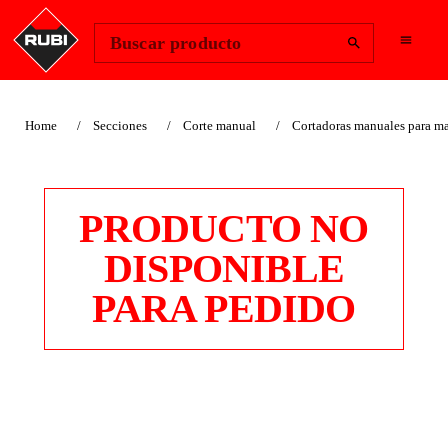
Change Region
Iniciar sesión
Buscar producto
Home
Secciones
Corte manual
Cortadoras manuales para ma
PRODUCTO NO
DISPONIBLE
PARA PEDIDO
CORTATERRAZOS T-