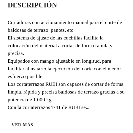
DESCRIPCIÓN
51
Cortadoras con accionamiento manual para el corte de
Cortadoras con accionamiento manual para el corte de
baldosas de terrazo, panots, etc.
baldosas de terrazo, panots, etc. El sistema de ajuste de
El sistema de ajuste de las cuchillas facilita la
las cuchillas facilita la colocación del material a cortar de
colocación del material a cortar de forma rápida y
forma rápida y precisa.
precisa.
Equipados con mango ajustable en longitud, para
facilitar al usuario la ejecución del corte con el menor
esfuerzo posible.
Los cortaterrazos RUBI son capaces de cortar de forma
limpia, rápida y precisa baldosas de terrazo gracias a su
potencia de 1.000 kg.
Con la cortaterrazos T-41 de RUBI se...
VER MÁS